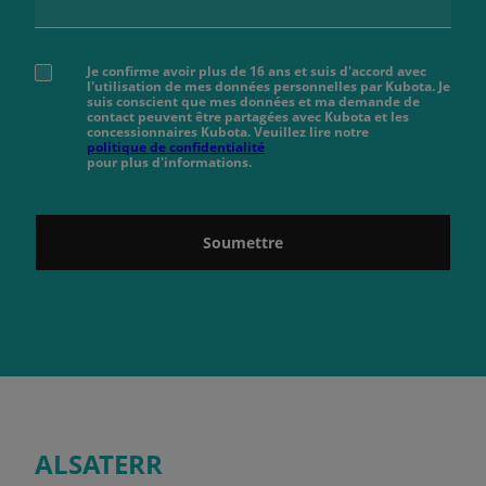
Je confirme avoir plus de 16 ans et suis d'accord avec
l'utilisation de mes données personnelles par Kubota. Je
suis conscient que mes données et ma demande de
contact peuvent être partagées avec Kubota et les
concessionnaires Kubota. Veuillez lire notre
politique de confidentialité
pour plus d'informations.
Soumettre
ALSATERR