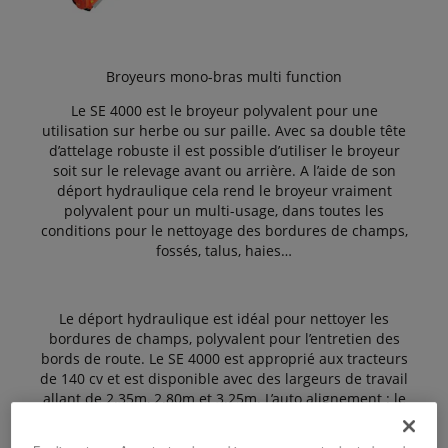
Broyeurs mono-bras multi function
Le SE 4000 est le broyeur polyvalent pour une
utilisation sur herbe ou sur paille. Avec sa double tête
d’attelage robuste il est possible d’utiliser le broyeur
soit sur le relevage avant ou arrière. A l’aide de son
déport hydraulique cela rend le broyeur vraiment
polyvalent pour un multi-usage, dans toutes les
conditions pour le nettoyage des bordures de champs,
fossés, talus, haies…
Le déport hydraulique est idéal pour nettoyer les
bordures de champs, polyvalent pour l’entretien des
bords de route. Le SE 4000 est approprié aux tracteurs
de 140 cv et est disponible avec des largeurs de travail
allant de 2.35m, 2.80m et 3.25m. L’auto alignement : le
boitier central dans la tête d’attelage assure à l’arbre
de PDF une position de travail droite. Uniforme sur