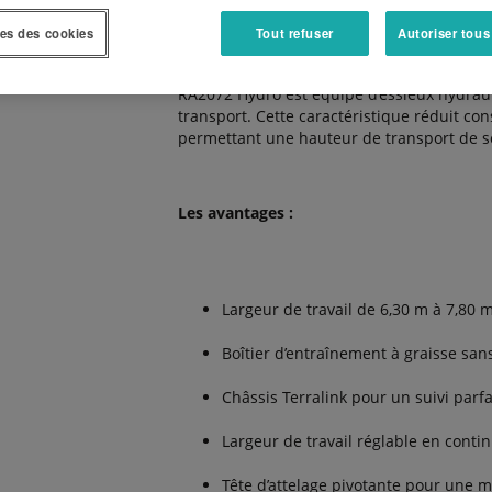
rotors sont en équipement standard. Excep
es des cookies
Tout refuser
Autoriser tous
RA2072 Hydro est équipé d’essieux hydrauli
transport. Cette caractéristique réduit co
permettant une hauteur de transport de s
Les avantages :
Largeur de travail de 6,30 m à 7,80 
Boîtier d’entraînement à graisse san
Châssis Terralink pour un suivi parfa
Largeur de travail réglable en conti
Tête d’attelage pivotante pour une 