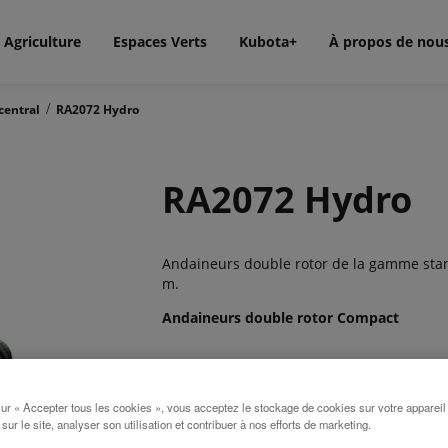
Agriculture
Espaces Verts
Kubota+
À propos de nou
/
central
RA2072 Hydro
RA2072 Hydro
Andaineurs double rotor de la gamme stand
m.
Andaineurs double rotor Compact
Kubota propose quatre andaineurs avec de
andain central souple et régulier sur des l
sur « Accepter tous les cookies », vous acceptez le stockage de cookies sur votre appareil
 sur le site, analyser son utilisation et contribuer à nos efforts de marketing.
construits sur des châssis résistants et st
tels que les roues directrices, le système T