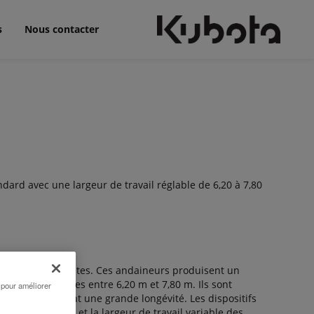
s
Nous contacter
ard avec une largeur de travail réglable de 6,20 à 7,80
s châssis robustes. Ces andaineurs produisent un
argeurs comprises entre 6,20 m et 7,80 m. Ils sont
 pour améliorer
ables qui assurent une grande longévité. Les dispositifs
erraLink Quattro et la largeur de travail variable des