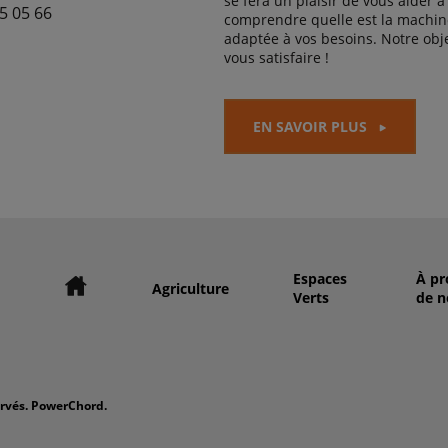
se fera un plaisir de vous aider à
5 05 66
comprendre quelle est la machine
adaptée à vos besoins. Notre obje
vous satisfaire !
EN SAVOIR PLUS
Espaces
À pr
Agriculture
Verts
de n
ervés. PowerChord.