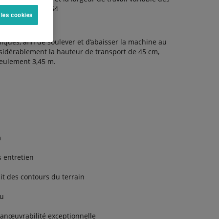
té sur le RA 2064
 les cookies
ques, afin de soulever et d’abaisser la machine au
nsidérablement la hauteur de transport de 45 cm,
eulement 3,45 m.
m
s entretien
it des contours du terrain
nu
manœuvrabilité exceptionnelle