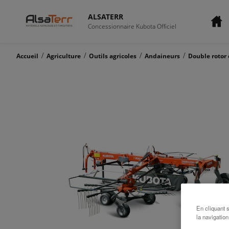
ALSATERR
Concessionnaire Kubota Officiel
/
/
/
/
Accueil
Agriculture
Outils agricoles
Andaineurs
Double rotor 
En cliquant 
la navigation