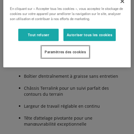
Cette caractéristique réduit considérablement la
En cliquant sur « Accepter tous les cookies », vous acceptez le stockage de
hauteur de transport de 45 cm, permettant une
cookies sur votre appareil pour améliorer la navigation sur le site, analyser
hauteur de transport de seulement 3,45 m.
son utilisation et contribuer à nos efforts de marketing.
Tout refuser
Autoriser tous les cookies
Les avantages :
Paramètres des cookies
Largeur de travail de 6,30 m à 7,80 m
Boîtier d’entraînement à graisse sans entretien
Châssis Terralink pour un suivi parfait des
contours du terrain
Largeur de travail réglable en continu
Tête d’attelage pivotante pour une
manœuvrabilité exceptionnelle