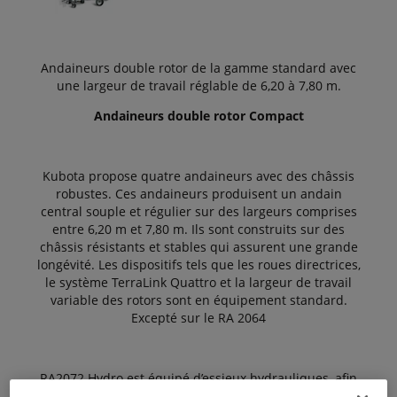
Andaineurs double rotor de la gamme standard avec
une largeur de travail réglable de 6,20 à 7,80 m.
Andaineurs double rotor Compact
Kubota propose quatre andaineurs avec des châssis
robustes. Ces andaineurs produisent un andain
central souple et régulier sur des largeurs comprises
entre 6,20 m et 7,80 m. Ils sont construits sur des
châssis résistants et stables qui assurent une grande
longévité. Les dispositifs tels que les roues directrices,
le système TerraLink Quattro et la largeur de travail
variable des rotors sont en équipement standard.
Excepté sur le RA 2064
RA2072 Hydro est équipé d’essieux hydrauliques, afin
de soulever et d’abaisser la machine au transport.