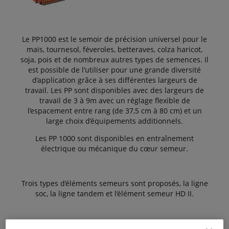
Le PP1000 est le semoir de précision universel pour le
maïs, tournesol, féveroles, betteraves, colza haricot,
soja, pois et de nombreux autres types de semences. Il
est possible de l’utiliser pour une grande diversité
d’application grâce à ses différentes largeurs de
travail. Les PP sont disponibles avec des largeurs de
travail de 3 à 9m avec un réglage flexible de
l’espacement entre rang (de 37,5 cm à 80 cm) et un
large choix d’équipements additionnels.
Les PP 1000 sont disponibles en entraînement
électrique ou mécanique du cœur semeur.
Trois types d’éléments semeurs sont proposés, la ligne
soc, la ligne tandem et l’élément semeur HD II.
Le PP 1000 peut être équipé d’une trémie frontale ou