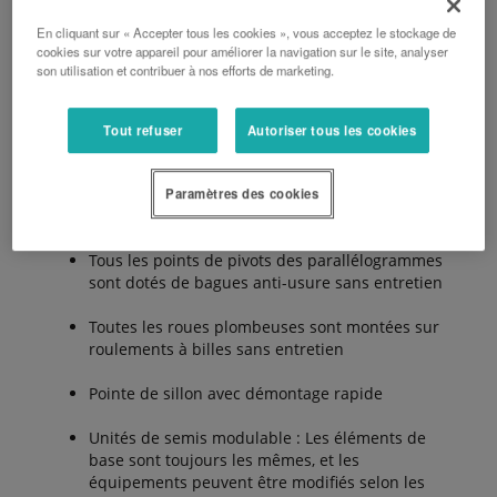
sur le semoir pour la fertilisation localisée. En option,
En cliquant sur « Accepter tous les cookies », vous acceptez le stockage de
un microgranulateur est disponible.
cookies sur votre appareil pour améliorer la navigation sur le site, analyser
son utilisation et contribuer à nos efforts de marketing.
Les avantages :
Tout refuser
Autoriser tous les cookies
Paramètres des cookies
Parallélogramme stable
Tous les points de pivots des parallélogrammes
sont dotés de bagues anti-usure sans entretien
Toutes les roues plombeuses sont montées sur
roulements à billes sans entretien
Pointe de sillon avec démontage rapide
Unités de semis modulable : Les éléments de
base sont toujours les mêmes, et les
équipements peuvent être modifiés selon les