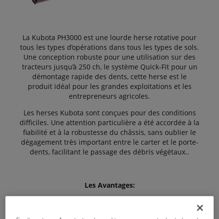
La Kubota PH3000 est une lourde herse rotative pour
tous les types d’opérations dans tous les types de sols.
Une conception robuste pour une utilisation sur des
tracteurs jusqu’à 250 ch, le système Quick-Fit pour un
démontage rapide des dents, cette herse est le
produit idéal pour les grandes exploitations et les
entrepreneurs agricoles.
Les herses Kubota sont conçues pour des conditions
difficiles. Une attention particulière a été accordée à la
fiabilité et à la robustesse du châssis, sans oublier le
dégagement très important entre le carter et le porte-
dents, facilitant le passage des débris végétaux..
Les Avantages: