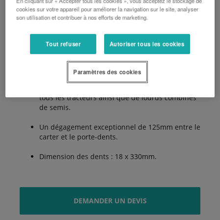
En cliquant sur « Accepter tous les cookies », vous acceptez le stockage de
Conception robuste et surdimensionnée pour
cookies sur votre appareil pour améliorer la navigation sur le site, analyser
son utilisation et contribuer à nos efforts de marketing.
garantir de hautes performances.
Arbre d’un diamètre de 60mm avec deux grands
Tout refuser
Autoriser tous les cookies
roulements à rouleaux coniques espacés d’une
grande distance offrant rigidité et une grande
longévité.
Paramètres des cookies
Tête robuste et fiable pour un attelage facile à
tous les tracteurs ainsi que de lourds combinés
de semis.
Un dégagement exceptionnel de 125mm entre le
carter et le porte-dents.
Dimension des dents : 18 x 330mm.
DEMANDER UN DEVIS