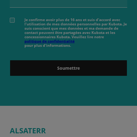
Je confirme avoir plus de 16 ans et suis d'accord avec
l'utilisation de mes données personnelles par Kubota. Je
suis conscient que mes données et ma demande de
contact peuvent être partagées avec Kubota et les
concessionnaires Kubota. Veuillez lire notre
politique de confidentialité
pour plus d'informations.
Soumettre
ALSATERR