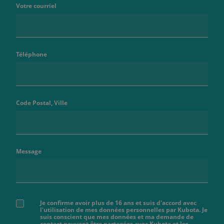
Votre courriel
Téléphone
Code Postal, Ville
Message
Je confirme avoir plus de 16 ans et suis d'accord avec
l'utilisation de mes données personnelles par Kubota. Je
suis conscient que mes données et ma demande de
contact peuvent être partagées avec Kubota et les