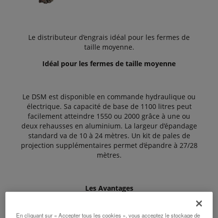
Le distributeur d’engrais idéal pour les fermes de
taille moyenne.
Idéal pour les fermes de taille moyenne
Le DSM est disponible en commande hydraulique ou
électrique. Sa capacité de base de 1100 litres peut
facilement atteindre 1550 ou 2000 grâce à une ou
deux rehausses en aluminium. La largeur d’épandage
standard va de 10 à 24 mètres. Un kit de pales de
projection supplémentaires permet d’épandre à 27/28
mètres.
Les Avantages
En cliquant sur « Accepter tous les cookies », vous acceptez le stockage de