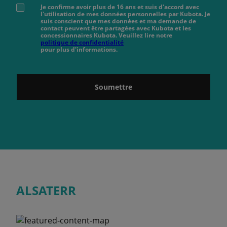
Je confirme avoir plus de 16 ans et suis d'accord avec
l'utilisation de mes données personnelles par Kubota. Je
suis conscient que mes données et ma demande de
contact peuvent être partagées avec Kubota et les
concessionnaires Kubota. Veuillez lire notre
politique de confidentialité
pour plus d'informations.
Soumettre
ALSATERR