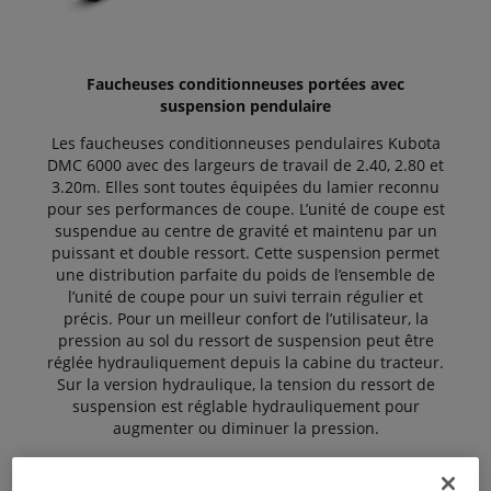
Faucheuses conditionneuses portées avec
suspension pendulaire
Les faucheuses conditionneuses pendulaires Kubota
DMC 6000 avec des largeurs de travail de 2.40, 2.80 et
3.20m. Elles sont toutes équipées du lamier reconnu
pour ses performances de coupe. L’unité de coupe est
suspendue au centre de gravité et maintenu par un
puissant et double ressort. Cette suspension permet
une distribution parfaite du poids de l’ensemble de
l’unité de coupe pour un suivi terrain régulier et
précis. Pour un meilleur confort de l’utilisateur, la
pression au sol du ressort de suspension peut être
réglée hydrauliquement depuis la cabine du tracteur.
Sur la version hydraulique, la tension du ressort de
suspension est réglable hydrauliquement pour
augmenter ou diminuer la pression.