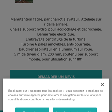
Manutention facile, par chariot élévateur. Attelage sur
ridelle arrière.
Chaise support hydro, pour accrochage et décrochage.
Démarrage électrique.
Embrayage centrifuge de la turbine.
Turbine 6 pales amovibles, anti-bourrage.
Baudrier aspirateur en aluminium sur roue.
5 m de tuyau diam. 200 mm, soutenu par support
mobile, pour utilisation sur 180°.
DEMANDER UN DEVIS
En cliquant sur « Accepter tous les cookies », vous acceptez le stockage de
BROCHURE
cookies sur votre appareil pour améliorer la navigation sur le site, analyser
son utilisation et contribuer à nos efforts de marketing.