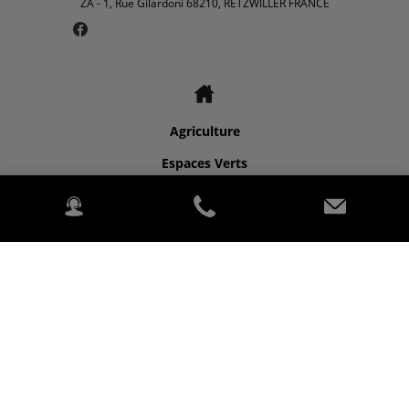
ZA - 1, Rue Gilardoni 68210, RETZWILLER FRANCE
Agriculture
Espaces Verts
À propos de nous
Nous contacter
©2026 Kubota for ALSATERR.