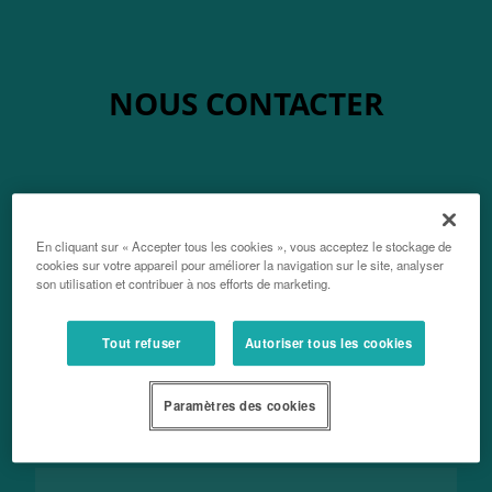
NOUS CONTACTER
Entreprise / Raison Sociale
En cliquant sur « Accepter tous les cookies », vous acceptez le stockage de
cookies sur votre appareil pour améliorer la navigation sur le site, analyser
son utilisation et contribuer à nos efforts de marketing.
Votre nom, prénom
Tout refuser
Autoriser tous les cookies
Paramètres des cookies
Votre courriel